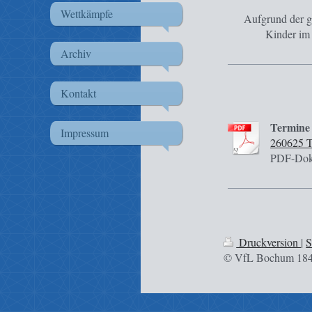
Wettkämpfe
Aufgrund der g
Kinder im 
Archiv
Kontakt
Termine
Impressum
260625 T
PDF-Dok
Druckversion
|
S
© VfL Bochum 184