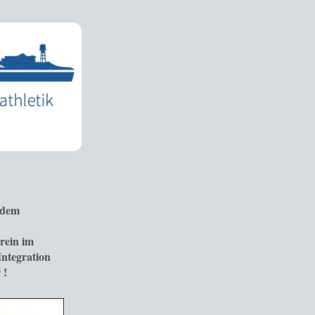
t dem
rein im
ntegration
 !