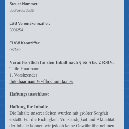
Steuer
Nummer:
350/
5
7
05/3536
L
S
B
V
e
r
einskennziffer:
50
0
1
254
F
L
VW
K
ennziffer:
06
/
1
59
Verantwortlich für den Inhalt nach § 55 Abs. 2 RStV:
Thilo Haarmann
1. Vorsitzender
thilo.haarmann@vflbochum-la.nrw
Haftungsausschluss:
Haftung für Inhalte
Die Inhalte unserer Seiten wurden mit größter Sorgfalt
erstellt. Für die Richtigkeit, Vollständigkeit und Aktualität
der Inhalte können wir jedoch keine Gewähr übernehmen.