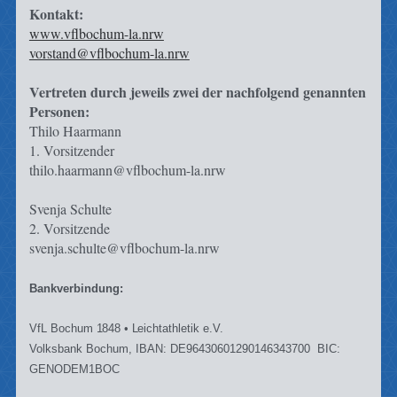
Kontakt:
www.vflbochum-la.nrw
vorstand@vflbochum-la.nrw
Vertreten durch jeweils zwei der nachfolgend genannten
Personen:
Thilo Haarmann
1. Vorsitzender
thilo.haarmann@vflbochum-la.nrw
Svenja Schulte
2. Vorsitzende
svenja.schulte@vflbochum-la.nrw
Bankverbindung:
VfL Bo
c
hum
1
848 •
L
ei
c
h
t
athletik e.
V
.
Volksbank Bo
c
hum
, IBAN: DE96430601290146343700 BIC:
GENODEM1BOC