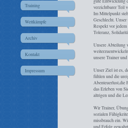
gute Entwicklung d
Training
verzichtbarer Teil
Im Mittelpunkt ste
Geschlecht. Unser 
Wettkämpfe
Respekt vor jedem 
Toleranz, Solidari
Archiv
Unsere Abteilung ve
weiterzuentwickeln
Kontakt
unsere Trainer und 
Unser Ziel ist es,
Impressum
fühlen und die ur
Abenteuerlust,die 
das Erleben von Si
altrigen und die Le
Wir Trainer, Übungs
sozialen Fähigkeit
missbrauch ein. Wi
und Erfolg gewahrt