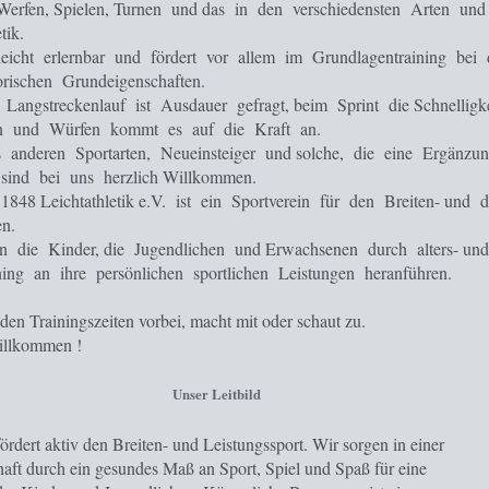
 Werfen, Spielen, Turnen und das in den verschiedensten Arten un
tik.
t leicht erlernbar und fördert vor allem im Grundlagentraining bei
rischen Grundeigenschaften.
Langstreckenlauf ist Ausdauer gefragt, beim Sprint die Schnelligke
n und Würfen kommt es auf die Kraft an.
s anderen Sportarten, Neueinsteiger und solche, die eine Ergänzun
 sind bei uns herzlich Willkommen.
48 Leichtathletik e.V. ist ein Sportverein für den Breiten- und d
en.
n die Kinder, die Jugendlichen und Erwachsenen durch alters- und
ining an ihre persönlichen sportlichen Leistungen heranführen.
en Trainingszeiten vorbei, macht mit oder schaut zu.
Willkommen !
Unser Leitbild
rdert aktiv den Breiten- und Leistungssport. Wir sorgen in einer
aft durch ein gesundes Maß an Sport, Spiel und Spaß für eine