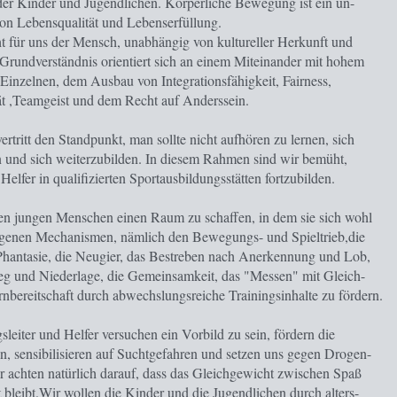
er Kinder und Jugendlichen. Körperliche Bewegung ist ein un-
 von Lebensqualität und Lebenserfüllung.
ht für uns der Mensch, unabhängig von kultureller Herkunft und
Grundverständnis orientiert sich an einem Miteinander mit hohem
Einzelnen, dem Ausbau von Integrationsfähigkeit, Fairness,
tät ,Teamgeist und dem Recht auf Anderssein.
rtritt den Standpunkt, man sollte nicht aufhören zu lernen, sich
 und sich weiterzubilden. In diesem Rahmen sind wir bemüht,
Helfer in qualifizierten Sportausbildungsstätten fortzubilden.
 den jungen Menschen einen Raum zu schaffen, in dem sie sich wohl
eigenen Mechanismen, nämlich den Bewegungs- und Spieltrieb,die
Phantasie, die Neugier, das Bestreben nach Anerkennung und Lob,
eg und Niederlage, die Gemeinsamkeit, das "Messen" mit Gleich-
rnbereitschaft durch abwechslungsreiche Trainingsinhalte zu fördern.
leiter und Helfer versuchen ein Vorbild zu sein, fördern die
en, sensibilisieren auf Suchtgefahren und setzen uns gegen Drogen-
r achten natürlich darauf, dass das Gleichgewicht zwischen Spaß
 bleibt.Wir wollen die Kinder und die Jugendlichen durch alters-