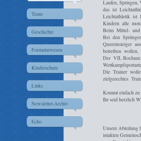
Laufen, Springen,
das ist Leichtathle
Team
Leichtathletik is
Kindern alle moto
Beim Mittel- und 
Geschichte
Bei den Sprünge
Quereinsteiger au
Formularwesen
betreiben wollen,
Der VfL Bochum 18
Wettkampfsportart
Kinderschutz
Die Trainer wolle
zielgerechtes Tra
Links
Kommt einfach zu d
Ihr seid herzlich 
Newsletter-Archiv
Echo
Unsere Abteilung fö
intakten Gemeinsch