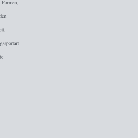
d Formen,
 den
it.
gssportart
ie